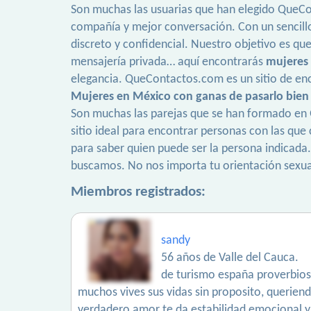
Son muchas las usuarias que han elegido QueCon
compañía y mejor conversación. Con un sencillo
discreto y confidencial. Nuestro objetivo es que
mensajería privada… aquí encontrarás
mujeres
elegancia. QueContactos.com es un sitio de enc
Mujeres en México con ganas de pasarlo bien
Son muchas las parejas que se han formado en Q
sitio ideal para encontrar personas con las que c
para saber quien puede ser la persona indicada
buscamos. No nos importa tu orientación sexual
Miembros registrados:
sandy
56 años de Valle del Cauca.
de turismo españa proverbios 
muchos vives sus vidas sin proposito, querien
verdadero amor te da estabilidad emocional y f