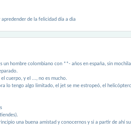
apredender de la felicidad día a dia
es un hombre colombiano con **- años en españa, sin mochilas
separado.
 el cuerpo, y el ..., no es mucho.
lo tengo algo limitado, el jet se me estropeó, el helicóptero se 
s
tiendes).
rincipio una buena amistad y conocernos y si a partir de ahí s