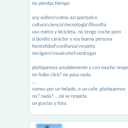
no pierdas tiempo
soy soltero\cdmx.azcapotzalco
cultura\ciencia\tecnología\filosofía
uso metro y bicicleta. no tengo coche pero
si bonito carácter y soy buena persona
honestidad\confianza\respeto
nocigarro\noalcohol\nodrogas
platiquemos amablemente y con mucho respe
no hubo click? no pasa nada.
...
vamos por un helado, o un cafe, platiquemos
no? nada? ...ok se respeta.
un gracias y listo.