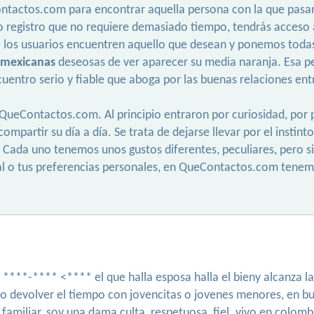
tactos.com para encontrar aquella persona con la que pasar 
 registro que no requiere demasiado tiempo, tendrás acceso a
 los usuarios encuentren aquello que desean y ponemos todas la
 mexicanas
deseosas de ver aparecer su media naranja. Esa pe
uentro serio y fiable que aboga por las buenas relaciones en
ueContactos.com. Al principio entraron por curiosidad, por p
ompartir su día a día. Se trata de dejarse llevar por el instin
. Cada uno tenemos unos gustos diferentes, peculiares, pero s
 o tus preferencias personales, en QueContactos.com tenemos
****-**** <**** el que halla esposa halla el bieny alcanza la
do devolver el tiempo con jovencitas o jovenes menores, en b
amiliar. soy una dama culta, respetuosa, fiel. vivo en colomb