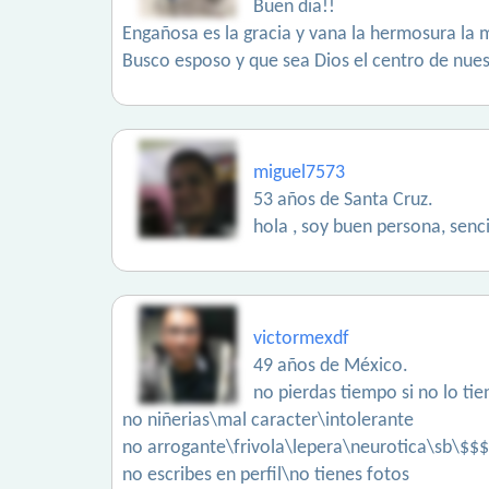
Buen dia!!
Engañosa es la gracia y vana la hermosura la 
Busco esposo y que sea Dios el centro de nue
miguel7573
53 años de Santa Cruz.
hola , soy buen persona, senc
victormexdf
49 años de México.
no pierdas tiempo si no lo tie
no niñerias\mal caracter\intolerante
no arrogante\frivola\lepera\neurotica\sb\$$$
no escribes en perfil\no tienes fotos