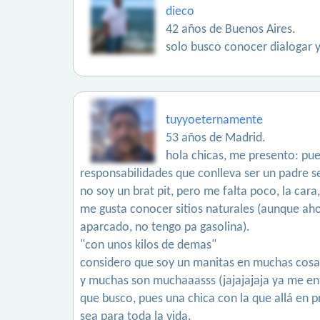
dieco
42 años de Buenos Aires.
solo busco conocer dialogar y 
tuyyoeternamente
53 años de Madrid.
hola chicas, me presento: pu
responsabilidades que conlleva ser un padre 
no soy un brat pit, pero me falta poco, la cara,
me gusta conocer sitios naturales (aunque ahora 
aparcado, no tengo pa gasolina).
"con unos kilos de demas"
considero que soy un manitas en muchas cosa
y muchas son muchaaasss (jajajajaja ya me en
que busco, pues una chica con la que allá en p
sea para toda la vida.