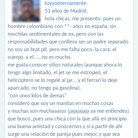
tuyyoeternamente
53 años de Madrid.
hola chicas, me presento: pues un
hombre colombiano con **- años en españa, sin
mochilas sentimentales de ex, pero con las
responsabilidades que conlleva ser un padre separado.
no soy un brat pit, pero me falta poco, la cara, el
cuerpo, y el ..., no es mucho.
me gusta conocer sitios naturales (aunque ahora lo
tengo algo limitado, el jet se me estropeó, el
helicóptero se lo regale al jar... y el ferrari lo deje
aparcado, no tengo pa gasolina).
"con unos kilos de demas"
considero que soy un manitas en muchas cosas
y muchas son muchaaasss (jajajajaja ya me entiendes).
que busco, pues una chica con la que allá en principio
una buena amistad y conocernos y si a partir de ahí
surge una relación de pareja pues mejor, y que sea