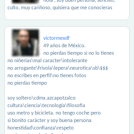
hola , soy buen persona, sencillo,
culto, muy cariñoso, quisiera que me conocieras
victormexdf
49 años de México.
no pierdas tiempo si no lo tienes
no niñerias\mal caracter\intolerante
no arrogante\frivola\lepera\neurotica\sb\$$$
no escribes en perfil\no tienes fotos
no pierdas tiempo
soy soltero\cdmx.azcapotzalco
cultura\ciencia\tecnología\filosofía
uso metro y bicicleta. no tengo coche pero
si bonito carácter y soy buena persona
honestidad\confianza\respeto