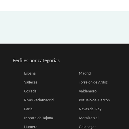
Perfiles por categorias
España
Madrid
Vallecas
Torrejón de Ardoz
Coslada
Valdemoro
Rivas Vaciamadrid
Pozuelo de Alarcón
Parla
Navas del Rey
Morata de Tajuña
Moralzarzal
Humera
Galapagar