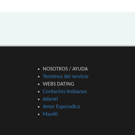
NOSOTROS / AYUDA
Terminos del servicio
WEBS DATING
Contactos lesbianas
Adanel
Amor Esporadico
Mas40