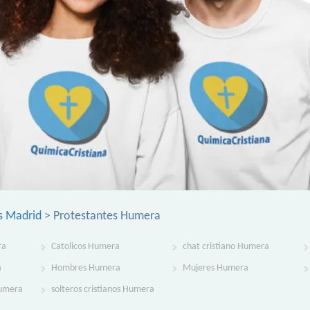
s Madrid
> Protestantes Humera
ra
Catolicos Humera
chat cristiano Humera
a
Hombres Humera
Mujeres Humera
Humera
solteros cristianos Humera