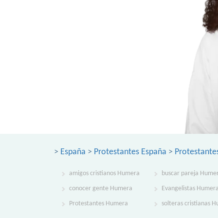
>
España
>
Protestantes España
>
Protestante
amigos cristianos Humera
buscar pareja Hume
conocer gente Humera
Evangelistas Humer
Protestantes Humera
solteras cristianas 