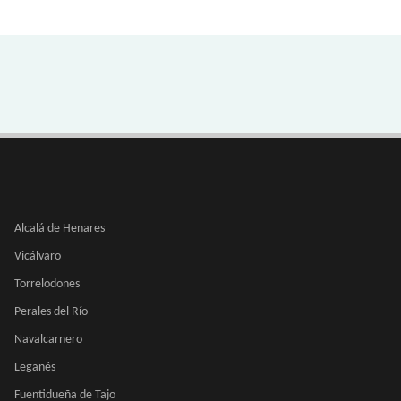
Alcalá de Henares
Vicálvaro
Torrelodones
Perales del Río
Navalcarnero
Leganés
Fuentidueña de Tajo