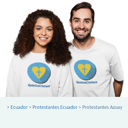
>
Ecuador
>
Protestantes Ecuador
> Protestantes Azuay