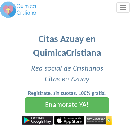
Togg
navig
Citas Azuay en
QuimicaCristiana
Red social de Cristianos
Citas en Azuay
Registrate, sin cuotas, 100% gratis!
Enamorate YA!