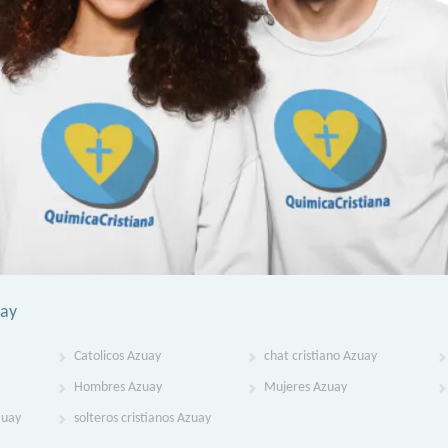
uay
Catolicos Azuay
chat cristiano Azuay
Hombres Azuay
Mujeres Azuay
zuay
solteros cristianos Azuay