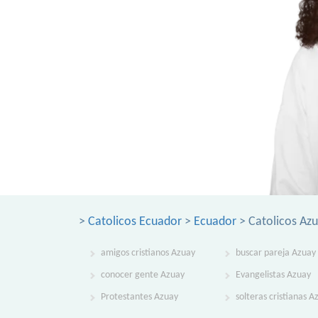
>
Catolicos Ecuador
>
Ecuador
> Catolicos Az
amigos cristianos Azuay
buscar pareja Azuay
conocer gente Azuay
Evangelistas Azuay
Protestantes Azuay
solteras cristianas A