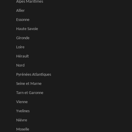
Alpes Maritimes
Allier
Essonne
Haute Savoie
Gironde
Loire
Hérault
Nord
Pyrénées Atlantiques
Seine et Marne
Tarn et Garonne
Vienne
Yvelines
Niévre
Moselle