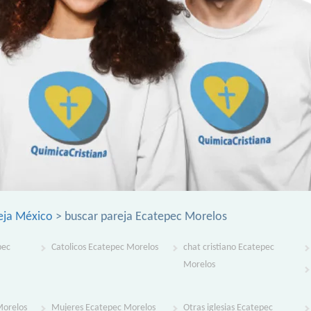
eja México
> buscar pareja Ecatepec Morelos
pec
Catolicos Ecatepec Morelos
chat cristiano Ecatepec
Morelos
Morelos
Mujeres Ecatepec Morelos
Otras iglesias Ecatepec