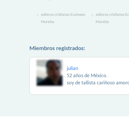
solteras cristianas Ecatepec
solteros cristianos 
Morelos
Morelos
Miembros registrados:
julian
52 años de México.
soy de tallista cariñoso amor