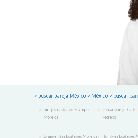
>
buscar pareja México
>
México
>
buscar par
amigos cristianos Ecatepec
buscar pareja Ecate
Morelos
Morelos
Evangelistas Ecatepec Morelos
Hombres Ecatepec 