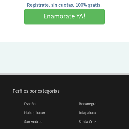
Registrate, sin cuotas, 100% gratis!
Enamorate YA!
Perfiles por categorias
España
Bocanegra
Huixquilucan
Ixtapaluca
San Andres
Santa Cruz