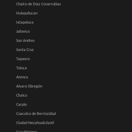
Chalco de Díaz Covarrubias
Huixquilucan
Ixtapaluca
Jaltenco
San Andres
Santa Cruz
Tapaxco
Toluca
Atenco
Alvaro Obregón
Chalco
Carpio
Coacalco de Berriozábal
Ciudad Nezahualcóyotl