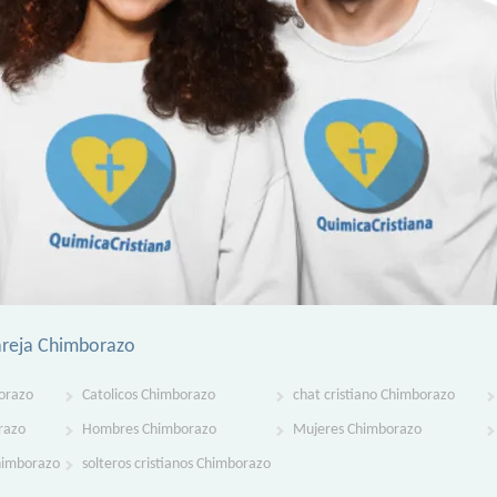
areja Chimborazo
orazo
Catolicos Chimborazo
chat cristiano Chimborazo
razo
Hombres Chimborazo
Mujeres Chimborazo
Chimborazo
solteros cristianos Chimborazo