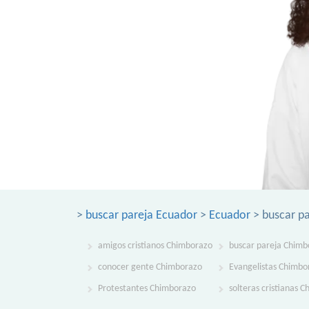
>
buscar pareja Ecuador
>
Ecuador
> buscar p
amigos cristianos Chimborazo
buscar pareja Chimb
conocer gente Chimborazo
Evangelistas Chimbo
Protestantes Chimborazo
solteras cristianas 