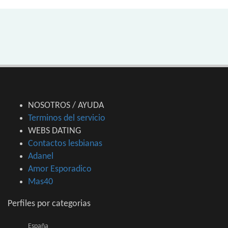
NOSOTROS / AYUDA
Terminos del servicio
WEBS DATING
Contactos lesbianas
Adanel
Amor Esporadico
Mas40
Perfiles por categorias
España