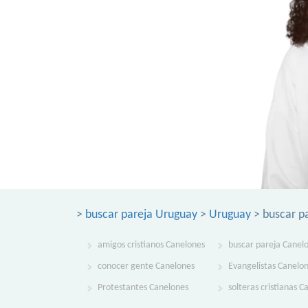
>
buscar pareja Uruguay
>
Uruguay
> buscar p
amigos cristianos Canelones
buscar pareja Canel
conocer gente Canelones
Evangelistas Canelo
Protestantes Canelones
solteras cristianas C