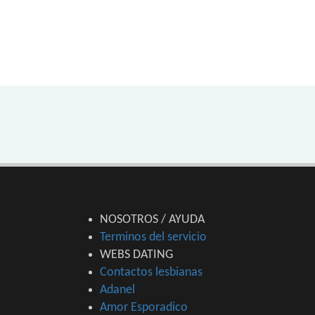
NOSOTROS / AYUDA
Terminos del servicio
WEBS DATING
Contactos lesbianas
Adanel
Amor Esporadico