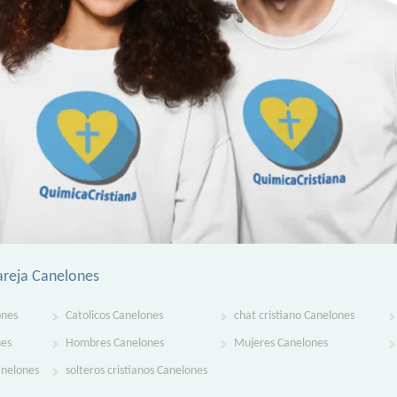
areja Canelones
ones
Catolicos Canelones
chat cristiano Canelones
nes
Hombres Canelones
Mujeres Canelones
anelones
solteros cristianos Canelones