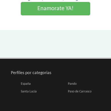
Enamorate YA!
Perfiles por categorias
España
Pando
Santa Lucía
Paso de Carrasco