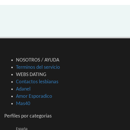
NOSOTROS / AYUDA
Terminos del servicio
WEBS DATING
Contactos lesbianas
Adanel
Amor Esporadico
Mas40
Perfiles por categorias
España