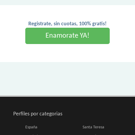
Registrate, sin cuotas, 100% gratis!
Enamorate YA!
Perfiles por categorias
España
Santa Teresa