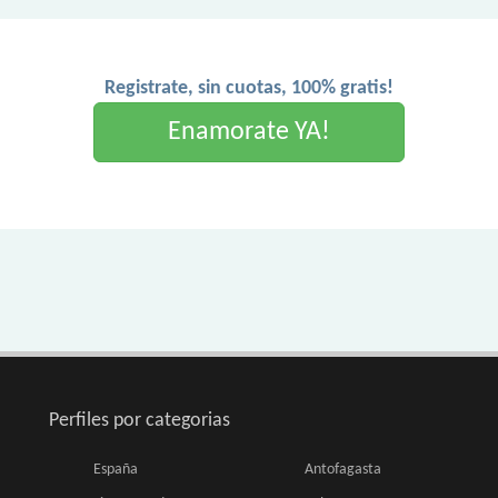
Registrate, sin cuotas, 100% gratis!
Enamorate YA!
Perfiles por categorias
España
Antofagasta