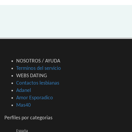
NOSOTROS / AYUDA
Terminos del servicio
WEBS DATING
Contactos lesbianas
Adanel
Amor Esporadico
Mas40
Perfiles por categorias
España