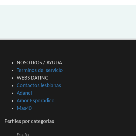
NOSOTROS / AYUDA
Terminos del servicio
WEBS DATING
Contactos lesbianas
Adanel
Amor Esporadico
Mas40
Perfiles por categorias
España