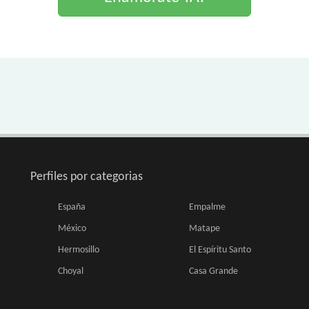
Perfiles por categorias
España
Empalme
México
Matape
Hermosillo
El Espíritu Santo
Choyal
Casa Grande