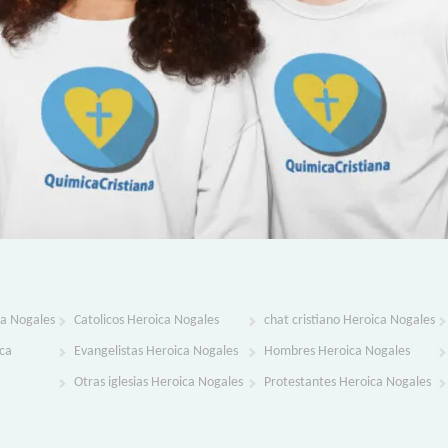
ca Nogales
Catolicos Heroica Nogales
chat cristiano Heroica Nogales
ca
Evangelistas Heroica Nogales
Hombres Heroica Nogales
Otras iglesias Heroica Nogales
Protestantes Heroica Nogales