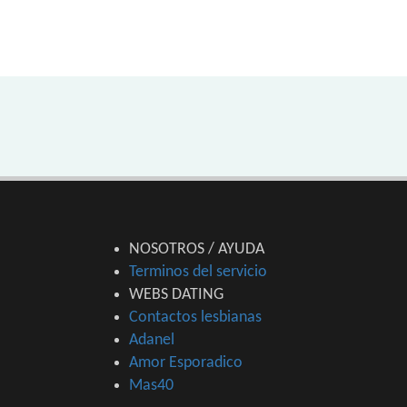
NOSOTROS / AYUDA
Terminos del servicio
WEBS DATING
Contactos lesbianas
Adanel
Amor Esporadico
Mas40