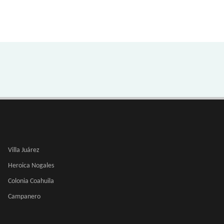
Villa Juárez
Heroica Nogales
Colonia Coahuila
Campanero