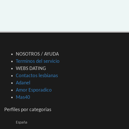
NOSOTROS / AYUDA
Terminos del servicio
WEBS DATING
Contactos lesbianas
Adanel
Amor Esporadico
Mas40
Perfiles por categorias
España