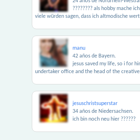
24 años de Nordrhein-Westfa
???????? als hobby mache ich 
viele würden sagen, dass ich altmodische wert
manu
42 años de Bayern.
jesus saved my life, so i for h
undertaker office and the head of the creative 
jesuschristsuperstar
34 años de Niedersachsen.
ich bin noch neu hier ??????