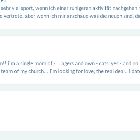
len.
sehr viel sport, wenn ich einer ruhigeren aktivität nachgehen m
e vertrete. aber wenn ich mir anschaue was die neuen sind, da
im!! i´m a single mom of - ...agers and own - cats, yes - and no
team of my church... i´m looking for love, the real deal.. i da