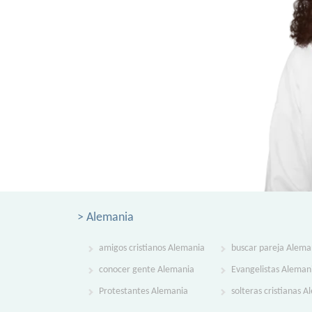
> Alemania
amigos cristianos Alemania
buscar pareja Alema
conocer gente Alemania
Evangelistas Aleman
Protestantes Alemania
solteras cristianas 