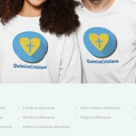
nia
Catolicos Alemania
chat cristiano Alemania
ia
Hombres Alemania
Mujeres Alemania
Alemania
solteros cristianos Alemania