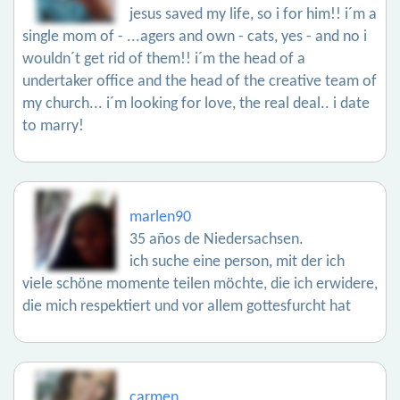
jesus saved my life, so i for him!! i´m a
single mom of - ...agers and own - cats, yes - and no i
wouldn´t get rid of them!! i´m the head of a
undertaker office and the head of the creative team of
my church... i´m looking for love, the real deal.. i date
to marry!
marlen90
35 años de Niedersachsen.
ich suche eine person, mit der ich
viele schöne momente teilen möchte, die ich erwidere,
die mich respektiert und vor allem gottesfurcht hat
carmen