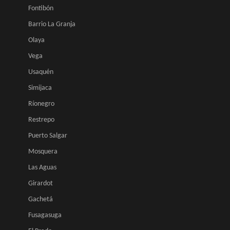
Fontibón
Barrio La Granja
Olaya
Vega
Usaquén
Simijaca
Ríonegro
Restrepo
Puerto Salgar
Mosquera
Las Aguas
Girardot
Gachetá
Fusagasuga