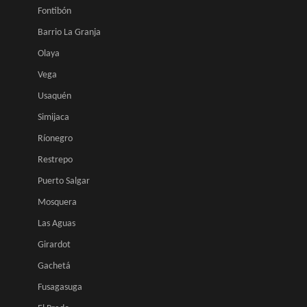
Fontibón
Barrio La Granja
Olaya
Vega
Usaquén
Simijaca
Ríonegro
Restrepo
Puerto Salgar
Mosquera
Las Aguas
Girardot
Gachetá
Fusagasuga