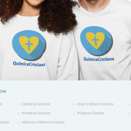
zow
ow
Catolicos Gorzow
chat cristiano Gorzow
Hombres Gorzow
Mujeres Gorzow
Gorzow
solteros cristianos Gorzow