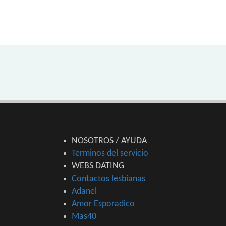
NOSOTROS / AYUDA
Terminos del servicio
WEBS DATING
Contactos lesbianas
Adanel
Amor Esporadico
Mas40