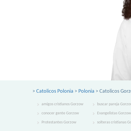
>
Catolicos Polonia
>
Polonia
> Catolicos Gor
amigos cristianos Gorzow
buscar pareja Gorz
conocer gente Gorzow
Evangelistas Gorzow
Protestantes Gorzow
solteras cristianas 