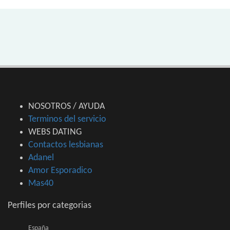
NOSOTROS / AYUDA
Terminos del servicio
WEBS DATING
Contactos lesbianas
Adanel
Amor Esporadico
Mas40
Perfiles por categorias
España