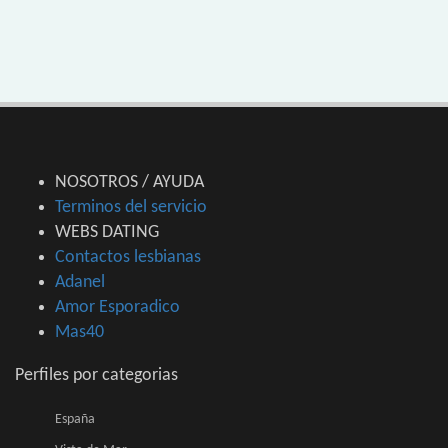
NOSOTROS / AYUDA
Terminos del servicio
WEBS DATING
Contactos lesbianas
Adanel
Amor Esporadico
Mas40
Perfiles por categorias
España