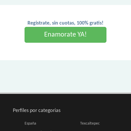
Registrate, sin cuotas, 100% gratis!
Enamorate YA!
Perfiles por categorias
España
Texcaltepec