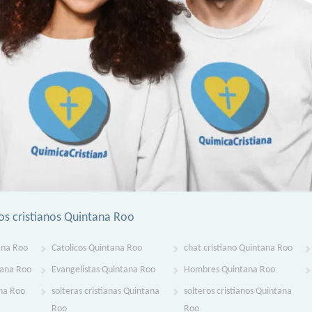
os cristianos Quintana Roo
ana Roo
Catolicos Quintana Roo
chat cristiano Quintana Roo
tana Roo
Evangelistas Quintana Roo
Hombres Quintana Roo
na Roo
solteras cristianas Quintana
solteros cristianos Quintana
Roo
Roo