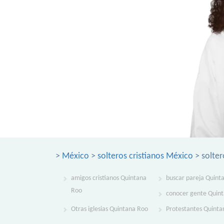
>
México
>
solteros cristianos México
> solter
amigos cristianos Quintana
buscar pareja Quint
Roo
conocer gente Quin
Otras iglesias Quintana Roo
Protestantes Quinta