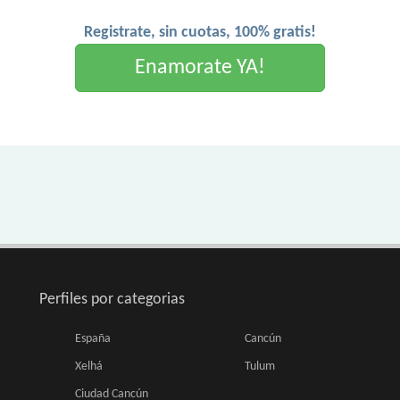
Registrate, sin cuotas, 100% gratis!
Enamorate YA!
Perfiles por categorias
España
Cancún
Xelhá
Tulum
Ciudad Cancún