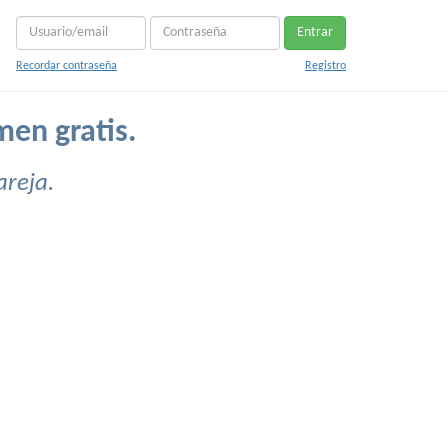
Entrar
Recordar contraseña
Registro
men gratis.
areja.