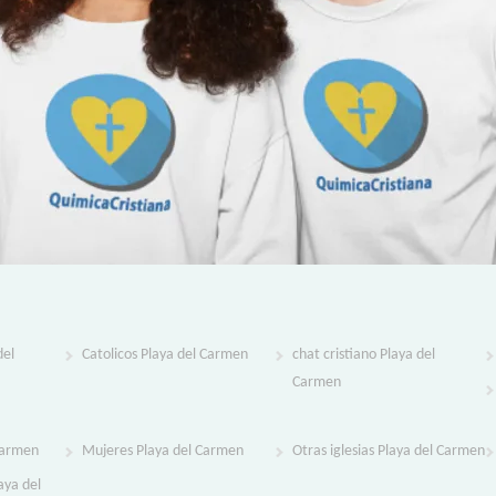
del
Catolicos Playa del Carmen
chat cristiano Playa del
Carmen
Carmen
Mujeres Playa del Carmen
Otras iglesias Playa del Carmen
laya del