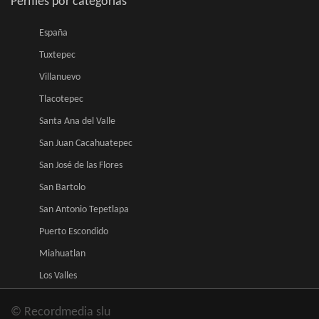
Perfiles por categorias
España
Tuxtepec
Villanuevo
Tlacotepec
Santa Ana del Valle
San Juan Cacahuatepec
San José de las Flores
San Bartolo
San Antonio Tepetlapa
Puerto Escondido
Miahuatlan
Los Valles
© Recordmedia slu