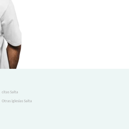
citas Salta
Otras iglesias Salta