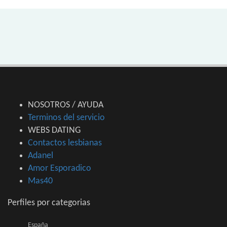
NOSOTROS / AYUDA
Terminos del servicio
WEBS DATING
Contactos lesbianas
Adanel
Amor Esporadico
Mas40
Perfiles por categorias
España