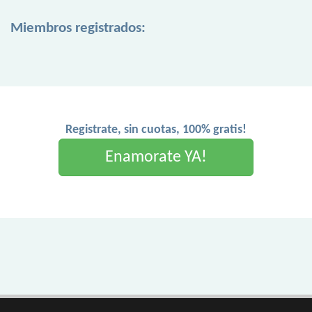
Miembros registrados:
Registrate, sin cuotas, 100% gratis!
Enamorate YA!