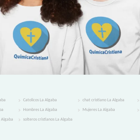
gaba
Catolicos La Algaba
chat cristiano La Algaba
ba
Hombres La Algaba
Mujeres La Algaba
a Algaba
solteros cristianos La Algaba