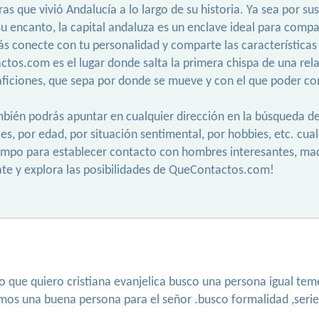
uras que vivió Andalucía a lo largo de su historia. Ya sea por
su encanto, la capital andaluza es un enclave ideal para compa
s conecte con tu personalidad y comparte las características
tactos.com es el lugar donde salta la primera chispa de una re
ficiones, que sepa por donde se mueve y con el que poder co
 también podrás apuntar en cualquier dirección en la búsqueda
les, por edad, por situación sentimental, por hobbies, etc. cu
iempo para establecer contacto con hombres interesantes, mad
mate y explora las posibilidades de QueContactos.com!
o que quiero cristiana evanjelica busco una persona igual teme
amos una buena persona para el señor .busco formalidad ,serie