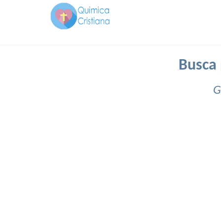
Busca 
G