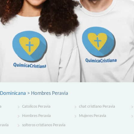
 Dominicana
> Hombres Peravia
a
Catolicos Peravia
chat cristiano Peravia
Hombres Peravia
Mujeres Peravia
eravia
solteros cristianos Peravia