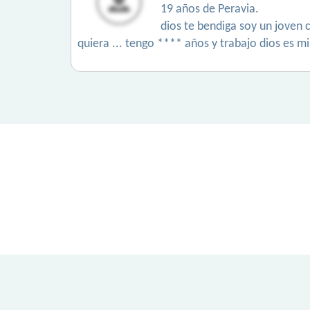
19 años de Peravia.
dios te bendiga soy un joven 
quiera ... tengo **** años y trabajo dios es m