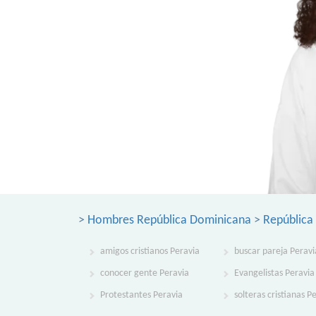
>
Hombres República Dominicana
>
República
amigos cristianos Peravia
buscar pareja Peravi
conocer gente Peravia
Evangelistas Peravia
Protestantes Peravia
solteras cristianas P