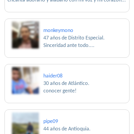
encanta adorarlo y alabarlo con mi voz y mi corazón...
monkeymono
47 años de Distrito Especial.
Sinceridad ante todo....
haider08
30 años de Atlántico.
conocer gente!
pipe09
44 años de Antioquia.