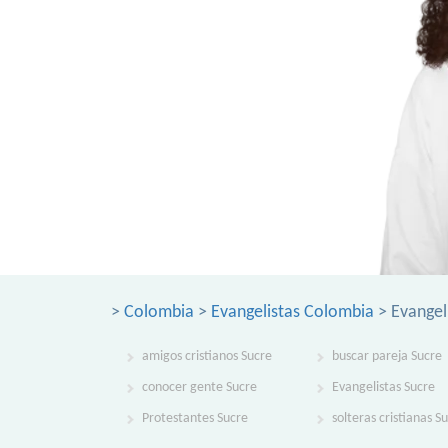
>
Colombia
>
Evangelistas Colombia
> Evangel
amigos cristianos Sucre
buscar pareja Sucre
conocer gente Sucre
Evangelistas Sucre
Protestantes Sucre
solteras cristianas S