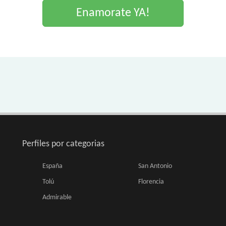
Enamorate YA!
Perfiles por categorias
España
San Antonio
Tolú
Florencia
Admirable