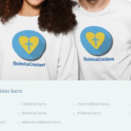
istas Sucre
Catolicos Sucre
chat cristiano Sucre
Hombres Sucre
Mujeres Sucre
ucre
solteros cristianos Sucre