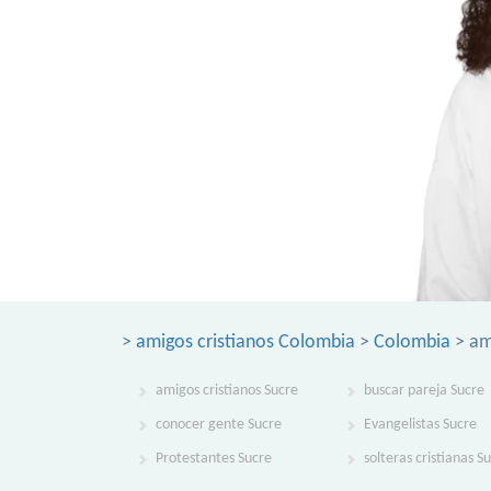
>
amigos cristianos Colombia
>
Colombia
> am
amigos cristianos Sucre
buscar pareja Sucre
conocer gente Sucre
Evangelistas Sucre
Protestantes Sucre
solteras cristianas S