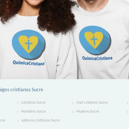
igos cristianos Sucre
Catolicos Sucre
chat cristiano Sucre
Hombres Sucre
Mujeres Sucre
ucre
solteros cristianos Sucre