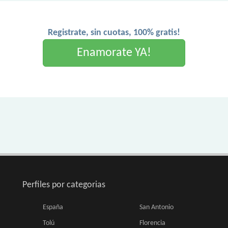
Registrate, sin cuotas, 100% gratis!
Enamorate YA!
Perfiles por categorias
España
San Antonio
Tolú
Florencia