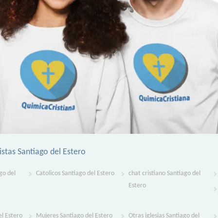
stas Santiago del Estero
go del
Catolicos Santiago del Estero
chat cristiano Santiago del
Estero
l Estero
Mujeres Santiago del Estero
Otras iglesias Santiago del