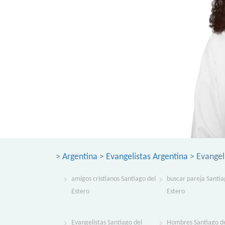
>
Argentina
>
Evangelistas Argentina
> Evangeli
amigos cristianos Santiago del
buscar pareja Santia
Estero
Estero
Evangelistas Santiago del
Hombres Santiago de