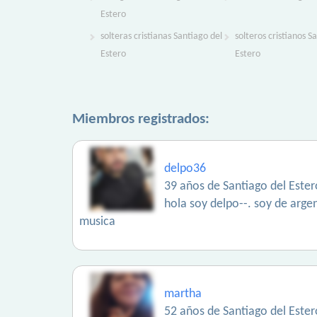
Estero
solteras cristianas Santiago del
solteros cristianos S
Estero
Estero
Miembros registrados:
delpo36
39 años de Santiago del Ester
hola soy delpo--. soy de arge
musica
martha
52 años de Santiago del Ester