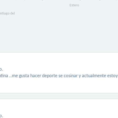
Estero
antiago del
o.
ntina ..me gusta hacer deporte se cosinar y actualmente estoy
o.