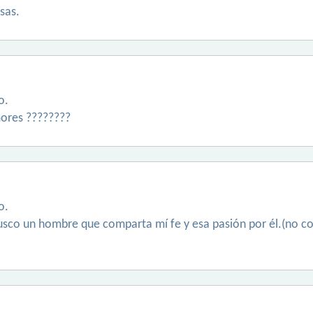
sas.
o.
mores ????????
o.
busco un hombre que comparta mí fe y esa pasión por él.(no c