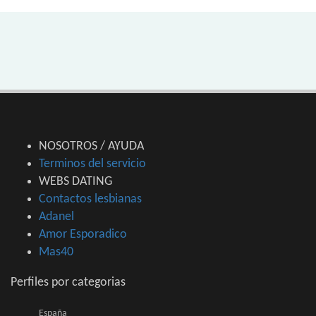
NOSOTROS / AYUDA
Terminos del servicio
WEBS DATING
Contactos lesbianas
Adanel
Amor Esporadico
Mas40
Perfiles por categorias
España