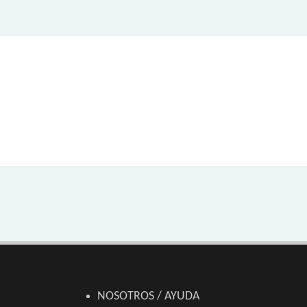
NOSOTROS / AYUDA