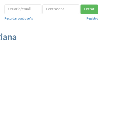
Entrar
Recordar contraseña
Registro
tiana