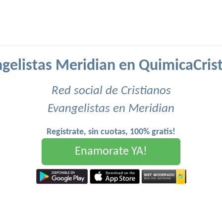
gelistas Meridian en QuimicaCris
Red social de Cristianos
Evangelistas en Meridian
Registrate, sin cuotas, 100% gratis!
Enamorate YA!