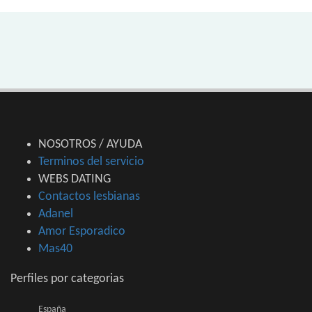
NOSOTROS / AYUDA
Terminos del servicio
WEBS DATING
Contactos lesbianas
Adanel
Amor Esporadico
Mas40
Perfiles por categorias
España