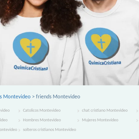
os Montevideo
> friends Montevideo
evideo
Catolicos Montevideo
chat cristiano Montevideo
ideo
Hombres Montevideo
Mujeres Montevideo
Montevideo
solteros cristianos Montevideo