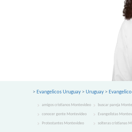
>
Evangelicos Uruguay
>
Uruguay
>
Evangelic
amigos cristianos Montevideo
buscar pareja Mont
conocer gente Montevideo
Evangelistas Montev
Protestantes Montevideo
solteras cristianas 