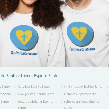
rito Santo
> friends Espirito Santo
to Santo
Catolicos Espirito Santo
chat cristiano Espirito Santo
to Santo
Evangelistas Espirito Santo
Hombres Espirito Santo
o Santo
solteras cristianas Espirito
solteros cristianos Espirito
Santo
Santo