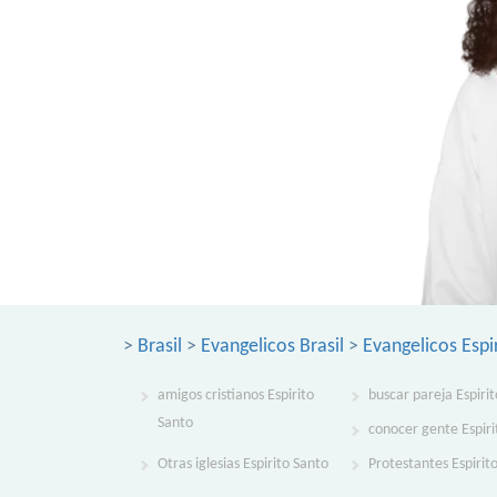
>
Brasil
>
Evangelicos Brasil
>
Evangelicos Espi
amigos cristianos Espirito
buscar pareja Espiri
Santo
conocer gente Espiri
Otras iglesias Espirito Santo
Protestantes Espirit