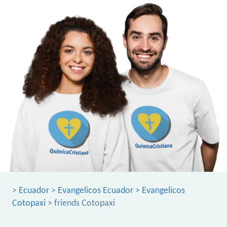
>
Ecuador
>
Evangelicos Ecuador
>
Evangelicos
Cotopaxi
> friends Cotopaxi