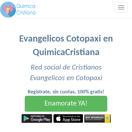
Togg
navig
Evangelicos Cotopaxi en
QuimicaCristiana
Red social de Cristianos
Evangelicos en Cotopaxi
Registrate, sin cuotas, 100% gratis!
Enamorate YA!