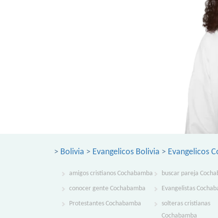
>
Bolivia
>
Evangelicos Bolivia
>
Evangelicos 
amigos cristianos Cochabamba
buscar pareja Coch
conocer gente Cochabamba
Evangelistas Cocha
Protestantes Cochabamba
solteras cristianas
Cochabamba