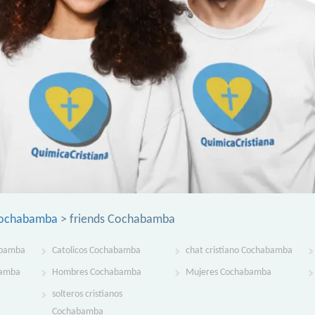
Cochabamba
> friends Cochabamba
abamba
Catolicos Cochabamba
chat cristiano Cochabamba
bamba
Hombres Cochabamba
Mujeres Cochabamba
solteros cristianos
Cochabamba