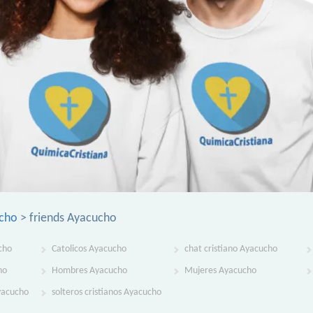
ucho
> friends Ayacucho
cho
Catolicos Ayacucho
chat cristiano Ayacucho
ho
Hombres Ayacucho
Mujeres Ayacucho
Ayacucho
solteros cristianos Ayacucho