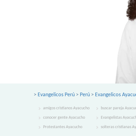
>
Evangelicos Perú
>
Perú
>
Evangelicos Ayac
amigos cristianos Ayacucho
buscar pareja Ayacu
conocer gente Ayacucho
Evangelistas Ayacuc
Protestantes Ayacucho
solteras cristianas 