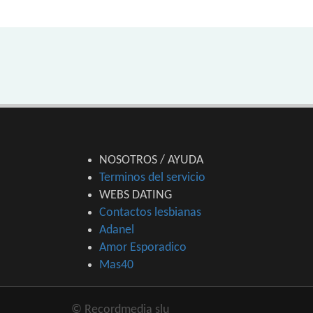
NOSOTROS / AYUDA
Terminos del servicio
WEBS DATING
Contactos lesbianas
Adanel
Amor Esporadico
Mas40
© Recordmedia slu