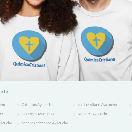
cucho
cho
Catolicos Ayacucho
chat cristiano Ayacucho
ho
Hombres Ayacucho
Mujeres Ayacucho
Ayacucho
solteros cristianos Ayacucho