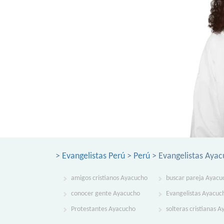
>
Evangelistas Perú
>
Perú
> Evangelistas Aya
amigos cristianos Ayacucho
buscar pareja Ayacu
conocer gente Ayacucho
Evangelistas Ayacuc
Protestantes Ayacucho
solteras cristianas 