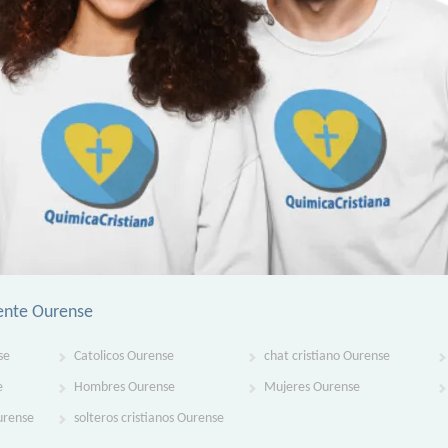
ente Ourense
se
Catolicos Ourense
chat cristiano Ourense
e
Hombres Ourense
Mujeres Ourense
Ourense
solteros cristianos Ourense