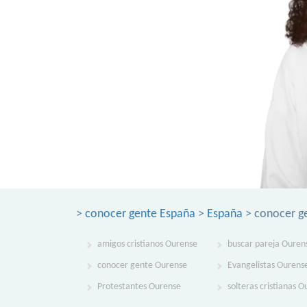
>
conocer gente España
>
España
> conocer g
amigos cristianos Ourense
buscar pareja Ouren
conocer gente Ourense
Evangelistas Ourens
Protestantes Ourense
solteras cristianas 