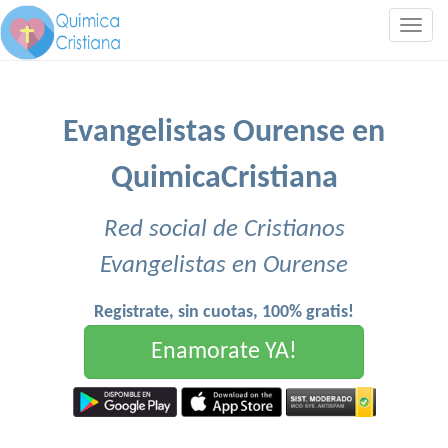
Togg
navig
Evangelistas Ourense en
QuimicaCristiana
Red social de Cristianos
Evangelistas en Ourense
Registrate, sin cuotas, 100% gratis!
Enamorate YA!